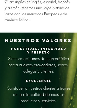
Cuatrilingües en inglés, español, francés
y alemán, tenemos una larga historia de
lazos con los mercados Europeos y de
América Latina.
NUESTROS VALORES
Honestidad, Integridad
y Respeto
Siempre actuamos de manera ética
hacia nuestros proveedores, socios,
colegas y clientes.
EXCELENCIA
Satisfacer a nuestros clientes a través
de la alta calidad de nuestros
productos y servicios.