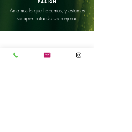
Pasión
Amamos lo que hacemos, y estamos
siempre tratando de mejorar.
Nosotros
Contáctanos
HORARIOS
Lun - Vier: 8:30am - 5:30pm ​​
Sab: 10am - 4pm
Suscribase a
nuestro listado
SUBSCRIBIRME
DIRECCIÓN