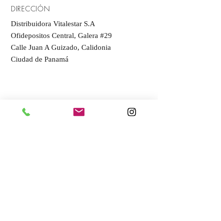
DIRECCIÓN
Distribuidora Vitalestar S.A
Ofidepositos Central, Galera #29
Calle Juan A Guizado, Calidonia
Ciudad de Panamá
Nosotros
Contáctanos
HORARIOS
Lun - Vier: 8:30am - 5:30pm ​​
Sab: 10am - 4pm
Suscribase a
nuestro listado
SUBSCRIBIRME